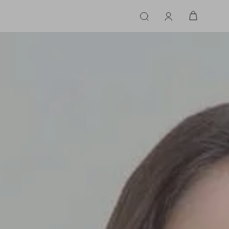
ERIE
LINGERIE
ACESSÓRIOS
ACESSÓRIOS
LINHAS |
LINHA |
TECIDO
TECIDO
TOPS
CASA
CINTOS
ALFAIATARIA
ALFAIATARIA
INHAS
CALCINHA
CINTOS
LENÇOS
CASHMERE
CASHMERE
LENÇOS
SAPATOS
COURO
COURO
SAPATOS
FLUIDO
FLUIDO
JEANS
JEANS
MALHA
MALHA