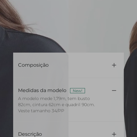
Composição
100% Seda
Medidas da modelo
New!
A modelo mede 1,79m, tem busto
82cm, cintura 62cm e quadril 90cm.
Veste tamanho 34/PP
Descrição