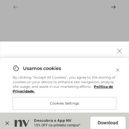
Agora fazemos entrega internacional!
Você pode comprar facilmente e receber diretamente
By clicking “Accept All Cookies”, you agree to the storing of
em sua casa, não importa onde você estiver.
cookies on your device to enhance site navigation, analyze
site usage, and assist in our marketing efforts.
Política de
Privacidade.
Comprar no site internacional
Brasil
Cookies Settings
Continuar no Brasil
Internacional
Descubra o App NV
Accept All Cookies
Download
15% OFF na primeira compra*