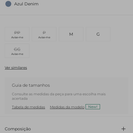
Azul Denim
PP
P
M
G
Avise-me
Avise-me
GG
Avise-me
Ver similares
Guia de tamanhos
Consulte as medidas da peça para uma escolha mais
acertada
New!
Tabela de medidas
Medidas da modelo
Composição