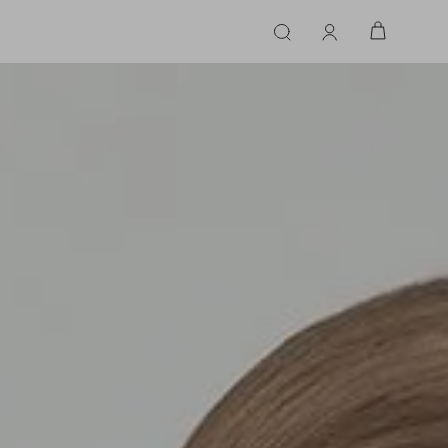
ERIE
LINGERIE
ACESSÓRIOS
ACESSÓRIOS
LINHAS |
LINHA |
TECIDO
TECIDO
TOPS
CASA
CINTOS
ALFAIATARIA
ALFAIATARIA
INHAS
CALCINHA
CINTOS
LENÇOS
CASHMERE
CASHMERE
LENÇOS
SAPATOS
COURO
COURO
SAPATOS
FLUIDO
FLUIDO
JEANS
JEANS
MALHA
MALHA