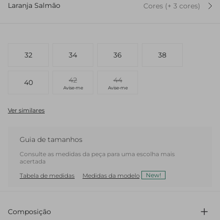
Laranja Salmão
Cores
(+
3
cor
es
)
32
34
36
38
42
44
40
Avise-me
Avise-me
Ver similares
Guia de tamanhos
Consulte as medidas da peça para uma escolha mais
acertada
New!
Tabela de medidas
Medidas da modelo
Composição