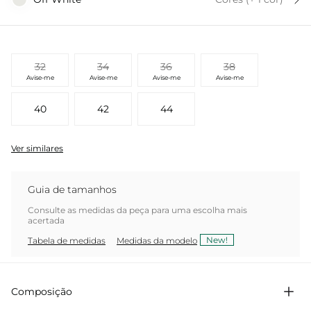
32
34
36
38
Avise-me
Avise-me
Avise-me
Avise-me
40
42
44
Ver similares
Guia de tamanhos
Consulte as medidas da peça para uma escolha mais
acertada
New!
Tabela de medidas
Medidas da modelo
Composição