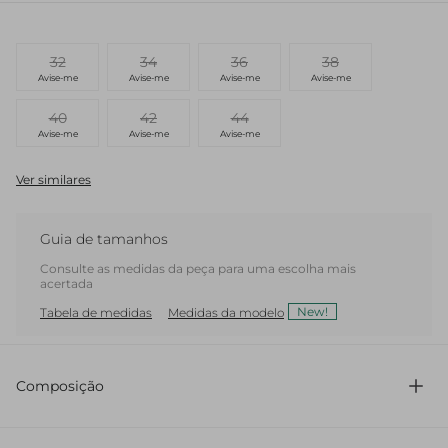
32
34
36
38
Avise-me
Avise-me
Avise-me
Avise-me
40
42
44
Avise-me
Avise-me
Avise-me
Ver similares
Guia de tamanhos
Consulte as medidas da peça para uma escolha mais
acertada
New!
Tabela de medidas
Medidas da modelo
Composição
71% Acetato 29% Viscose