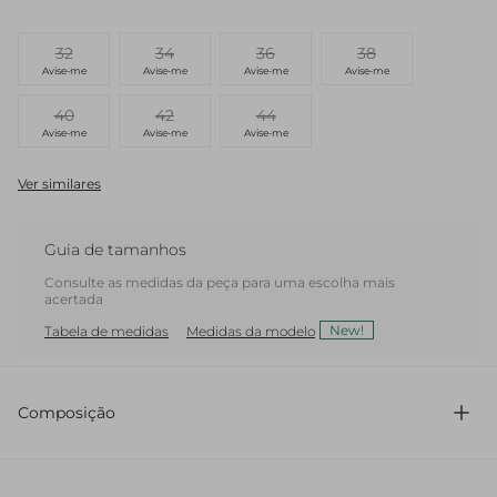
32
34
36
38
Avise-me
Avise-me
Avise-me
Avise-me
40
42
44
Avise-me
Avise-me
Avise-me
Ver similares
Guia de tamanhos
Consulte as medidas da peça para uma escolha mais
acertada
New!
Tabela de medidas
Medidas da modelo
Composição
100% Linho Forro Bolso 100% Acetato