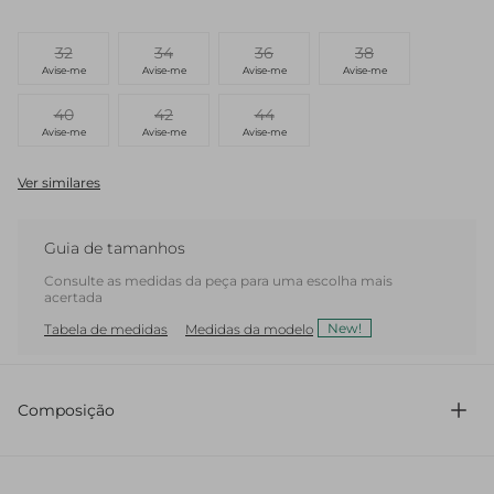
32
34
36
38
Avise-me
Avise-me
Avise-me
Avise-me
40
42
44
Avise-me
Avise-me
Avise-me
Ver similares
Guia de tamanhos
Consulte as medidas da peça para uma escolha mais
acertada
New!
Tabela de medidas
Medidas da modelo
Composição
65% Poliéster 24% Viscose 9% Lã 2% Elastano