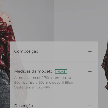
Composição
100% Algodão
Medidas da modelo
New!
A modelo mede 1,70m, tem busto
80cm, cintura 60cm e quadril 89cm.
Veste tamanho 34/PP
Descrição