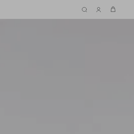
ERIE
LINGERIE
ACESSÓRIOS
ACESSÓRIOS
LINHAS |
LINHA |
TECIDO
TECIDO
TOPS
CASA
CINTOS
ALFAIATARIA
ALFAIATARIA
INHAS
CALCINHA
CINTOS
LENÇOS
CASHMERE
CASHMERE
LENÇOS
SAPATOS
COURO
COURO
SAPATOS
FLUIDO
FLUIDO
JEANS
JEANS
MALHA
MALHA