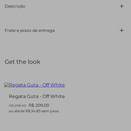
Descrição
Calça jeans cintura média com modelagem ampla.
Fechamento por zíper e botão de metal.
Frete e prazo de entrega
Get the look
Regata Guta - Off White
R$ 209,00
R$ 298,00
ou até
6
x
R$ 34,83
sem juros