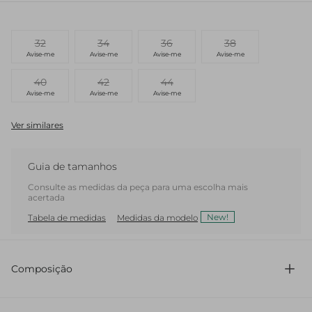
32
34
36
38
Avise-me
Avise-me
Avise-me
Avise-me
40
42
44
Avise-me
Avise-me
Avise-me
Ver similares
Guia de tamanhos
Consulte as medidas da peça para uma escolha mais
acertada
New!
Tabela de medidas
Medidas da modelo
Composição
100% Algodão