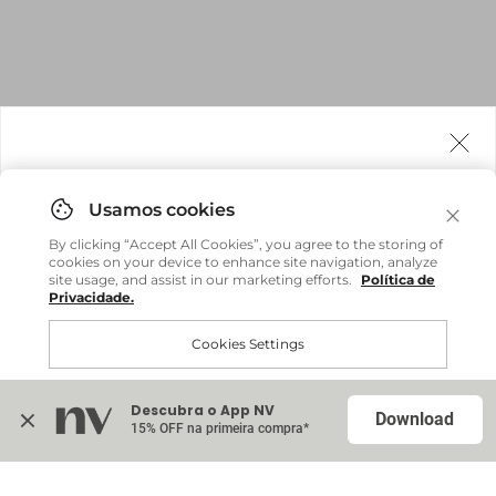
Agora fazemos entrega internacional!
Você pode comprar facilmente e receber diretamente
By clicking “Accept All Cookies”, you agree to the storing of
em sua casa, não importa onde você estiver.
cookies on your device to enhance site navigation, analyze
site usage, and assist in our marketing efforts.
Política de
Privacidade.
Comprar no site internacional
Brasil
Cookies Settings
Continuar no Brasil
Internacional
Descubra o App NV
Accept All Cookies
Download
15% OFF na primeira compra*