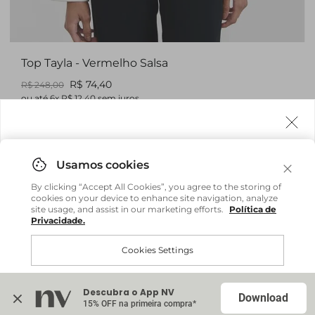
Top Tayla - Vermelho Salsa
R$ 74,40
R$ 248,00
ou até
6
x
R$ 12,40
sem juros
Agora fazemos entrega internacional!
Você também pode gostar
Você pode comprar facilmente e receber diretamente
By clicking “Accept All Cookies”, you agree to the storing of
em sua casa, não importa onde você estiver.
cookies on your device to enhance site navigation, analyze
site usage, and assist in our marketing efforts.
Política de
Privacidade.
Comprar no site internacional
Brasil
Cookies Settings
Calça Jeans Katya - Jeans Original
R$ 524,00
R$ 748,00
Continuar no Brasil
Internacional
ou até
6
x
R$ 87,33
sem juros
Descubra o App NV
Accept All Cookies
Download
15% OFF na primeira compra*