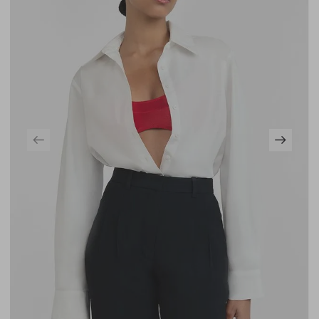
silhueta alinhada e descomplicada. Possui fechamento
com botão de metal, barra reta e bolsos frontal e costas,
resultando em um denim atemporal para composições
urbanas e effortless.