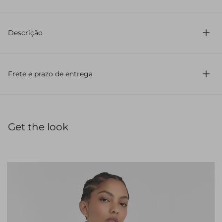
100% Algodão
Descrição
Confeccionada em jeans
Modelagem reta
Frete e prazo de entrega
Comprimento longo
Cintura média
Sem estampa
Lavagem em jeans
Fechamento com botão de metal
Get the look
Barra reta
Cós regular
Bolsos frontal e costas
Calça confeccionada em jeans, com modelagem reta e
comprimento longo, reinterpretando um clássico do closet
através de uma estética minimalista e contemporânea. A
cintura média e a lavagem em jeans reforçam a
versatilidade da peça, enquanto o caimento reto cria uma