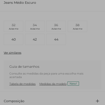
Jeans Médio Escuro
32
34
36
38
Avise-me
Avise-me
Avise-me
Avise-me
40
42
44
Ver similares
Guia de tamanhos
Consulte as medidas da peça para uma escolha mais
acertada
New!
Tabela de medidas
Medidas da modelo
Composição