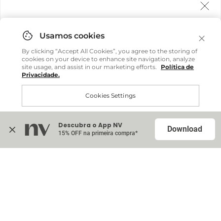
Agora fazemos entrega internacional!
Você pode comprar facilmente e receber diretamente
By clicking “Accept All Cookies”, you agree to the storing of
em sua casa, não importa onde você estiver.
cookies on your device to enhance site navigation, analyze
site usage, and assist in our marketing efforts.
Política de
Privacidade.
Comprar no site internacional
Cookies Settings
Continuar no Brasil
Descubra o App NV
Accept All Cookies
Download
15% OFF na primeira compra*
Na sacola (
0
)