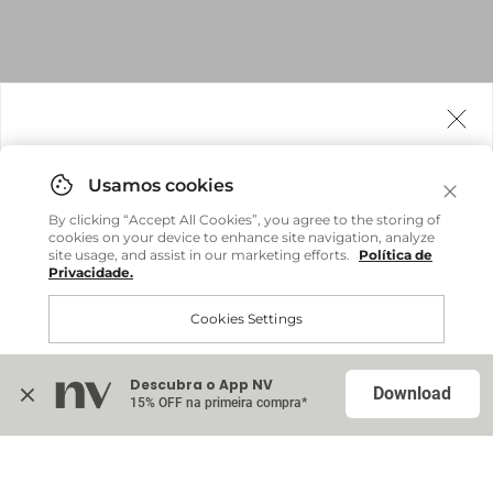
Agora fazemos entrega internacional!
Você pode comprar facilmente e receber diretamente
By clicking “Accept All Cookies”, you agree to the storing of
em sua casa, não importa onde você estiver.
cookies on your device to enhance site navigation, analyze
site usage, and assist in our marketing efforts.
Política de
Privacidade.
Comprar no site internacional
Brasil
Cookies Settings
Continuar no Brasil
Internacional
Descubra o App NV
Accept All Cookies
Download
15% OFF na primeira compra*
Na sacola (
0
)
Calça Jeans Bruna - Jeans Original
Indisponível