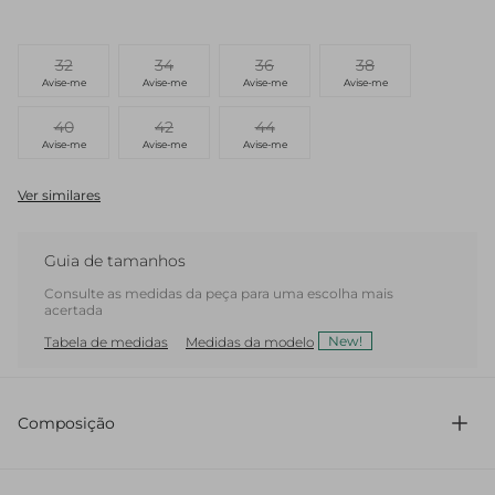
32
34
36
38
Avise-me
Avise-me
Avise-me
Avise-me
40
42
44
Avise-me
Avise-me
Avise-me
Ver similares
Guia de tamanhos
Consulte as medidas da peça para uma escolha mais
acertada
New!
Tabela de medidas
Medidas da modelo
Composição
100% Algodão