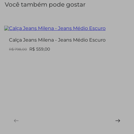
Você também pode gostar
posteriores, compondo produções que transitam entre o
casual e o sofisticado com facilidade.
Calça Jeans Milena - Jeans Médio Escuro
R$ 559,00
R$ 798,00