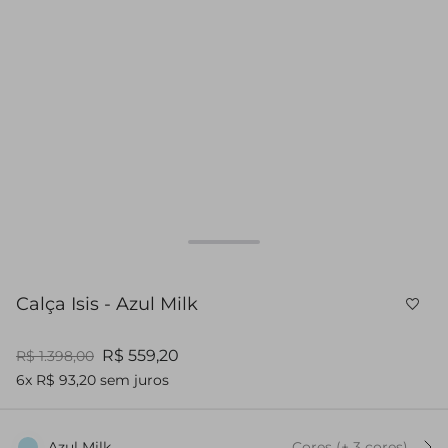
Calça Isis - Azul Milk
R$ 559,20
R$ 1.398,00
6x R$ 93,20 sem juros
Azul Milk
Cores
(+
3
cor
es
)