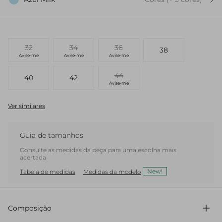
32
34
36
38
Avise-me
Avise-me
Avise-me
44
40
42
Avise-me
Ver similares
Guia de tamanhos
Consulte as medidas da peça para uma escolha mais
acertada
New!
Tabela de medidas
Medidas da modelo
Composição