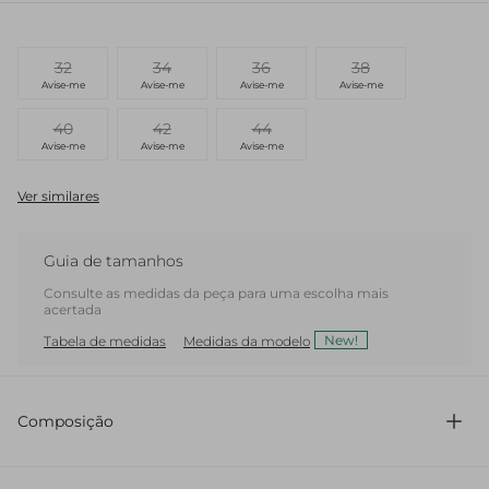
32
34
36
38
Avise-me
Avise-me
Avise-me
Avise-me
40
42
44
Avise-me
Avise-me
Avise-me
Ver similares
Guia de tamanhos
Consulte as medidas da peça para uma escolha mais
acertada
New!
Tabela de medidas
Medidas da modelo
Composição
71% Acetato 29% Viscose