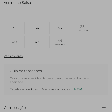
Vermelho Salsa
38
32
34
36
Avise-me
44
40
42
Avise-me
Ver similares
Guia de tamanhos
Consulte as medidas da peça para uma escolha mais
acertada
New!
Tabela de medidas
Medidas da modelo
Composição