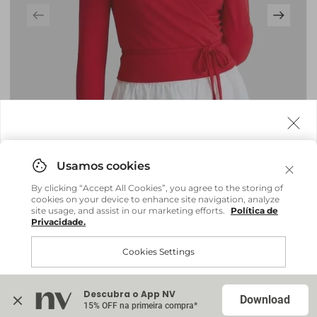
Agora fazemos entrega internacional!
Você pode comprar facilmente e receber diretamente
By clicking “Accept All Cookies”, you agree to the storing of
em sua casa, não importa onde você estiver.
cookies on your device to enhance site navigation, analyze
site usage, and assist in our marketing efforts.
Política de
Privacidade.
Comprar no site internacional
Brasil
Cookies Settings
Blusa Cachquere Lari - Vermelho Salsa
R$ 259,20
R$ 648,00
Continuar no Brasil
Internacional
Descubra o App NV
Accept All Cookies
Download
15% OFF na primeira compra*