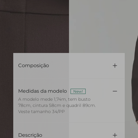
Composição
71% Acetato 29% Viscose
Medidas da modelo
New!
A modelo mede 1,74m, tem busto
78cm, cintura 58cm e quadril 89cm.
Veste tamanho 34/PP
Descrição