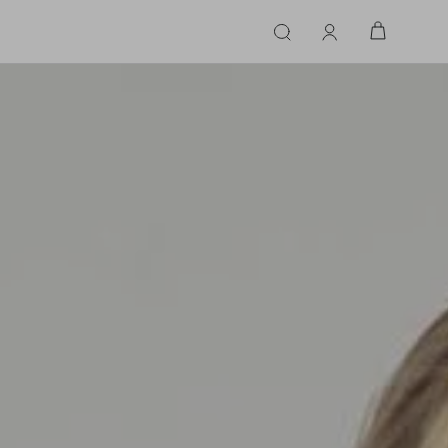
ERIE
LINGERIE
ACESSÓRIOS
ACESSÓRIOS
LINHAS |
LINHA |
TECIDO
TECIDO
TOPS
CASA
CINTOS
ALFAIATARIA
ALFAIATARIA
INHAS
CALCINHA
CINTOS
LENÇOS
CASHMERE
CASHMERE
LENÇOS
SAPATOS
COURO
COURO
SAPATOS
FLUIDO
FLUIDO
JEANS
JEANS
MALHA
MALHA