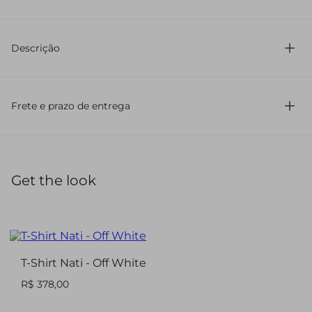
75% Poliamida 25% Elastano
Descrição
Confeccionada em malha
Com modelagem legging
Frete e prazo de entrega
Comprimento longo
Possui cintura média
Com pezinho
Cós com elástico
Acompanha hot pants avulsa
Get the look
A calça legging confeccionada em malha apresenta
modelagem ajustada e comprimento longo. De cintura
média, conta com cós elástico e pezinho para melhor
sustentação. Acompanha hot pants avulsa, garantindo
conforto e segurança em produções modernas e elegantes.
T-Shirt Nati - Off White
R$ 378,00