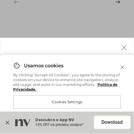
Agora fazemos entrega internacional!
Você pode comprar facilmente e receber diretamente
By clicking “Accept All Cookies”, you agree to the storing of
em sua casa, não importa onde você estiver.
cookies on your device to enhance site navigation, analyze
site usage, and assist in our marketing efforts.
Política de
Privacidade.
Comprar no site internacional
Brasil
Cookies Settings
Continuar no Brasil
Internacional
Descubra o App NV
Accept All Cookies
Download
15% OFF na primeira compra*