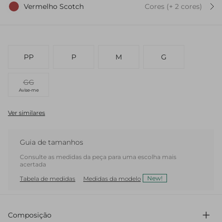
Vermelho Scotch
Cores
(+
2
cor
es
)
PP
P
M
G
GG
Avise-me
Ver similares
Guia de tamanhos
Consulte as medidas da peça para uma escolha mais
acertada
New!
Tabela de medidas
Medidas da modelo
Composição