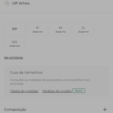
Off White
P
M
G
PP
Avise-me
Avise-me
Avise-me
GG
Avise-me
Ver similares
Guia de tamanhos
Consulte as medidas da peça para uma escolha mais
acertada
New!
Tabela de medidas
Medidas da modelo
Composição