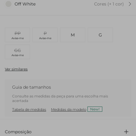
Off White
Cores
(+
1
cor
)
PP
P
M
G
Avise-me
Avise-me
GG
Avise-me
Ver similares
Guia de tamanhos
Consulte as medidas da peça para uma escolha mais
acertada
New!
Tabela de medidas
Medidas da modelo
Composição