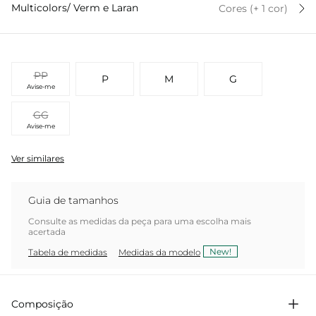
Multicolors/ Verm e Laran
Cores
(+
1
cor
)
PP
P
M
G
Avise-me
GG
Avise-me
Ver similares
Guia de tamanhos
Consulte as medidas da peça para uma escolha mais
acertada
New!
Tabela de medidas
Medidas da modelo
Composição