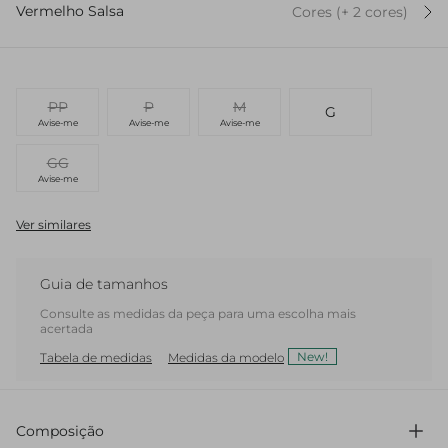
Vermelho Salsa
Cores
(+
2
cor
es
)
PP
P
M
G
Avise-me
Avise-me
Avise-me
GG
Avise-me
Ver similares
Guia de tamanhos
Consulte as medidas da peça para uma escolha mais
acertada
New!
Tabela de medidas
Medidas da modelo
Composição