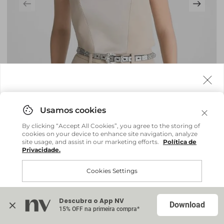
Agora fazemos entrega internacional!
Você pode comprar facilmente e receber diretamente
By clicking “Accept All Cookies”, you agree to the storing of
em sua casa, não importa onde você estiver.
cookies on your device to enhance site navigation, analyze
site usage, and assist in our marketing efforts.
Política de
Privacidade.
Comprar no site internacional
Brasil
Cookies Settings
Blusa Adriana - Bege Field
R$ 359,20
R$ 898,00
Continuar no Brasil
Internacional
ou até
6
x
R$ 59,86
sem juros
Descubra o App NV
Accept All Cookies
Download
15% OFF na primeira compra*