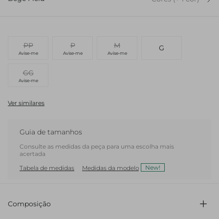
PP
P
M
G
Avise-me
Avise-me
Avise-me
GG
Avise-me
Ver similares
Guia de tamanhos
Consulte as medidas da peça para uma escolha mais
acertada
New!
Tabela de medidas
Medidas da modelo
Composição