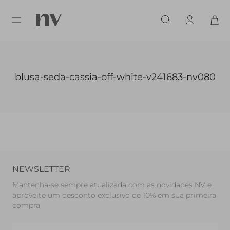
blusa-seda-cassia-off-white-v241683-nv080
NEWSLETTER
Mantenha-se sempre atualizada com as novidades NV e
aproveite um desconto exclusivo de 10% em sua primeira
compra