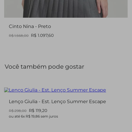
Cinto Nina - Preto
R$ 1.097,60
R$ 1.568,00
Você também pode gostar
Lenço Giulia - Est. Lenço Summer Escape
R$ 119,20
R$ 298,00
ou até
6
x
R$ 19,86
sem juros