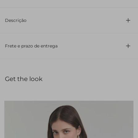
100% Viscose
Descrição
Confeccionada em viscose fluida
Modelagem ampla
Frete e prazo de entrega
Comprimento regular
Estampa camuflada
Manga longa
Decote V
Fechamento por amarração
Get the look
Barra lenço
Detalhe de franzido
Ponteira de metal
Blusa confeccionada em viscose fluida, com modelagem
ampla e comprimento regular, trazendo leveza e
movimento ao visual. A estampa camuflada adiciona um
toque contemporâneo, enquanto o decote V e as mangas
longas equilibram sofisticação e conforto. Possui