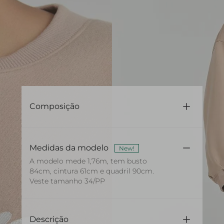
Composição
52% Algodão 48% Poliéster
Medidas da modelo
New!
A modelo mede 1,76m, tem busto
84cm, cintura 61cm e quadril 90cm.
Veste tamanho 34/PP
Descrição