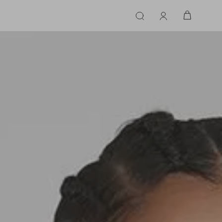
ERIE
LINGERIE
ACESSÓRIOS
ACESSÓRIOS
LINHAS |
LINHA |
TECIDO
TECIDO
TOPS
CASA
CINTOS
ALFAIATARIA
ALFAIATARIA
INHAS
CALCINHA
CINTOS
LENÇOS
CASHMERE
CASHMERE
LENÇOS
SAPATOS
COURO
COURO
SAPATOS
FLUIDO
FLUIDO
JEANS
JEANS
MALHA
MALHA