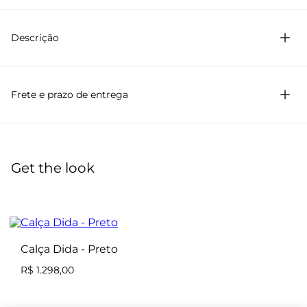
97% Viscose 3% Elastano
Descrição
Blusa confeccionado em crepe stretch, com mangas
fluidas e corpo drapeado que adiciona um toque de
sofisticação. Possui modelagem slim e fechamento por
Frete e prazo de entrega
zíper de metal destacável.
Get the look
Calça Dida - Preto
R$ 1.298,00