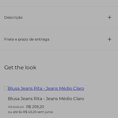
100% Algodão
Descrição
Confeccionada em jeans
Com modelagem regular
Frete e prazo de entrega
Comprimento regular
Sem estampa
Lavagem
Alças
Possui decote reto
Get the look
Com botão forrado
Barra à fio
Bolso frontal
Blusa confeccionada em jeans, com modelagem regular e
comprimento regular. Sem estampa, apresenta lavagem,
Blusa Jeans Rita - Jeans Médio Claro
alças e decote reto. Possui fechamento com botão forrado,
R$ 259,20
R$ 648,00
barra à fio e bolso frontal, garantindo um visual casual e
ou até
6
x
R$ 43,20
sem juros
despojado.