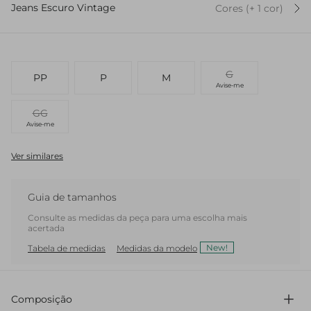
Jeans Escuro Vintage
Cores
(+
1
cor
)
G
PP
P
M
Avise-me
GG
Avise-me
Ver similares
Guia de tamanhos
Consulte as medidas da peça para uma escolha mais
acertada
New!
Tabela de medidas
Medidas da modelo
Composição