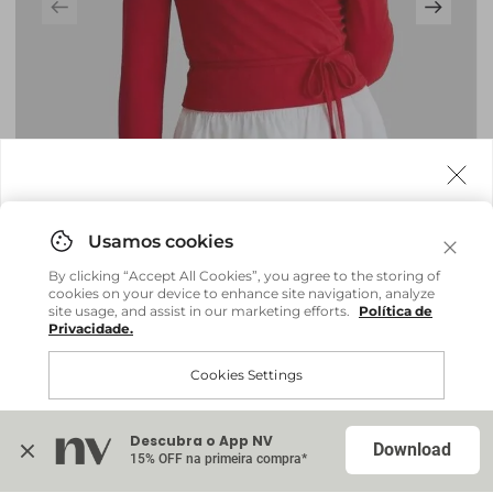
Agora fazemos entrega internacional!
Você pode comprar facilmente e receber diretamente
By clicking “Accept All Cookies”, you agree to the storing of
em sua casa, não importa onde você estiver.
cookies on your device to enhance site navigation, analyze
site usage, and assist in our marketing efforts.
Política de
Privacidade.
Comprar no site internacional
Brasil
Cookies Settings
Blusa Cachquere Lari - Vermelho Salsa
R$ 259,20
R$ 648,00
Continuar no Brasil
Internacional
Descubra o App NV
Accept All Cookies
Download
15% OFF na primeira compra*