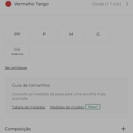
Vermelho Tango
Cores
(+
1
cor
)
PP
P
M
G
GG
Avise-me
Ver similares
Guia de tamanhos
Consulte as medidas da peça para uma escolha mais
acertada
New!
Tabela de medidas
Medidas da modelo
Composição