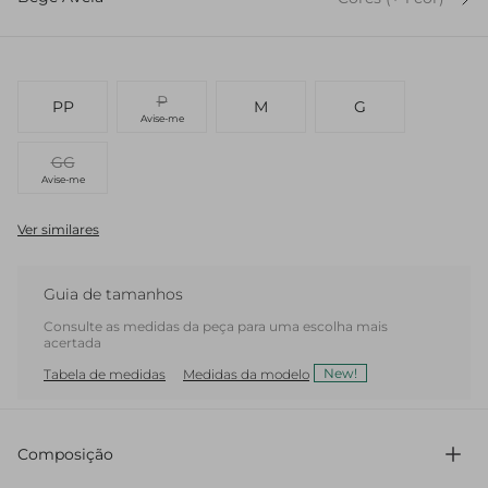
P
PP
M
G
Avise-me
GG
Avise-me
Ver similares
Guia de tamanhos
Consulte as medidas da peça para uma escolha mais
acertada
New!
Tabela de medidas
Medidas da modelo
Composição