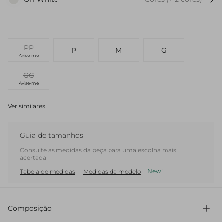
PP
P
M
G
Avise-me
GG
Avise-me
Ver similares
Guia de tamanhos
Consulte as medidas da peça para uma escolha mais
acertada
New!
Tabela de medidas
Medidas da modelo
Composição