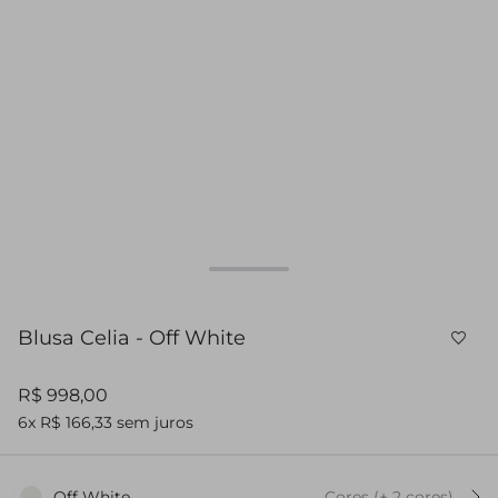
Blusa Celia - Off White
R$ 998,00
6x R$ 166,33 sem juros
Off White
Cores
(+
2
cor
es
)