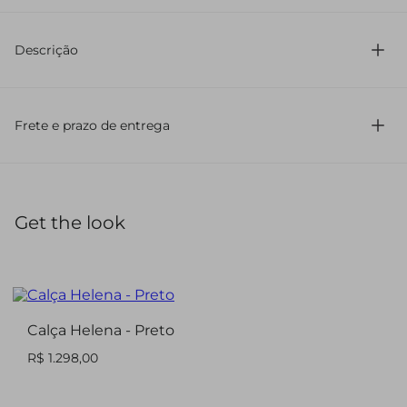
71% Acetato 29% Viscose
Descrição
Confeccionada em crepe alfaiataria
Com modelagem assimétrica e oversized
Frete e prazo de entrega
Comprimento regular
Sem estampa
Manga 7/8
Possui gola assimétrica
Com barra reta
Get the look
Sem bolso
Blusa confeccionada em crepe alfaiataria, com
modelagem oversized e corte assimétrico. De
comprimento regular, traz gola e barra retas, além de
mangas 7/8, criando um visual sofisticado e
Calça Helena - Preto
contemporâneo.
R$ 1.298,00