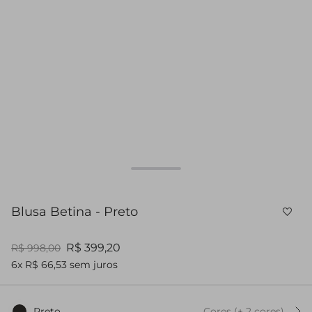
Blusa Betina - Preto
R$ 399,20
R$ 998,00
6x R$ 66,53 sem juros
Preto
Cores
(+
2
cor
es
)