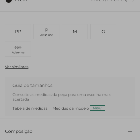
P
PP
M
G
Avise-me
GG
Avise-me
Ver similares
Guia de tamanhos
Consulte as medidas da peça para uma escolha mais
acertada
New!
Tabela de medidas
Medidas da modelo
Composição