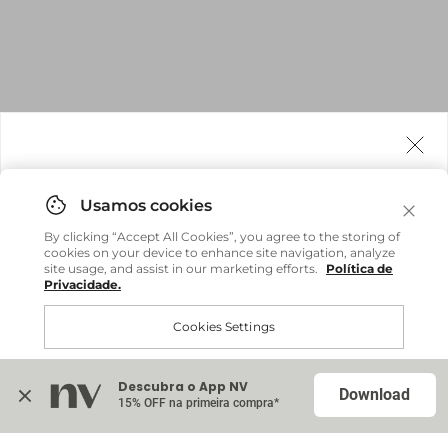
Agora fazemos entrega internacional!
Você pode comprar facilmente e receber diretamente
By clicking “Accept All Cookies”, you agree to the storing of
em sua casa, não importa onde você estiver.
cookies on your device to enhance site navigation, analyze
site usage, and assist in our marketing efforts.
Política de
Privacidade.
Comprar no site internacional
Brasil
Cookies Settings
Continuar no Brasil
Internacional
Descubra o App NV
Accept All Cookies
Download
15% OFF na primeira compra*