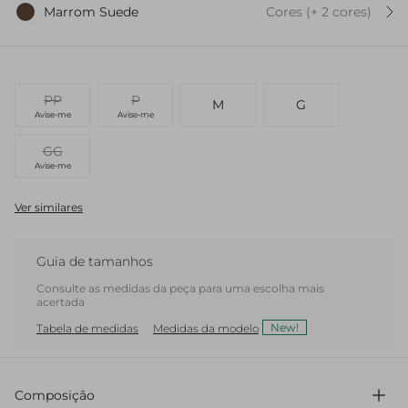
Marrom Suede
Cores
(+
2
cor
es
)
PP
P
M
G
Avise-me
Avise-me
GG
Avise-me
Ver similares
Guia de tamanhos
Consulte as medidas da peça para uma escolha mais
acertada
New!
Tabela de medidas
Medidas da modelo
Composição