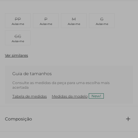
PP
P
M
G
Avise-me
Avise-me
Avise-me
Avise-me
GG
Avise-me
Ver similares
Guia de tamanhos
Consulte as medidas da peça para uma escolha mais
acertada
New!
Tabela de medidas
Medidas da modelo
Composição
74,6% Poliester 25,4% Algodao