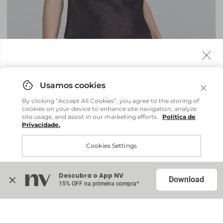
Agora fazemos entrega internacional!
Você pode comprar facilmente e receber diretamente
By clicking “Accept All Cookies”, you agree to the storing of
em sua casa, não importa onde você estiver.
cookies on your device to enhance site navigation, analyze
site usage, and assist in our marketing efforts.
Política de
Privacidade.
Comprar no site internacional
Brasil
Cookies Settings
Regata Beatriz - Marrom Espresso
R$ 379,20
R$ 948,00
Continuar no Brasil
Internacional
ou até
6
x
R$ 63,20
sem juros
Descubra o App NV
Accept All Cookies
Download
15% OFF na primeira compra*
Na sacola (
0
)
Blusa Bella - Marrom Espresso