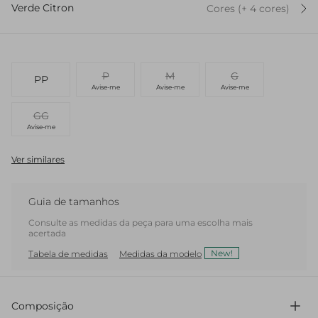
Verde Citron
Cores
(+
4
cor
es
)
P
M
G
PP
Avise-me
Avise-me
Avise-me
GG
Avise-me
Ver similares
Guia de tamanhos
Consulte as medidas da peça para uma escolha mais
acertada
New!
Tabela de medidas
Medidas da modelo
Composição