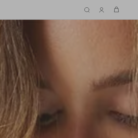
ERIE
LINGERIE
ACESSÓRIOS
ACESSÓRIOS
LINHAS |
LINHA |
TECIDO
TECIDO
TOPS
CASA
CINTOS
ALFAIATARIA
ALFAIATARIA
INHAS
CALCINHA
CINTOS
LENÇOS
CASHMERE
CASHMERE
LENÇOS
SAPATOS
COURO
COURO
SAPATOS
FLUIDO
FLUIDO
JEANS
JEANS
MALHA
MALHA