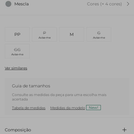
Mescla
Cores
(+
4
cor
es
)
P
G
PP
M
Avise-me
Avise-me
GG
Avise-me
Ver similares
Guia de tamanhos
Consulte as medidas da peça para uma escolha mais
acertada
New!
Tabela de medidas
Medidas da modelo
Composição