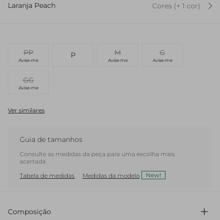
Laranja Peach
Cores
(+
1
cor
)
PP
M
G
P
Avise-me
Avise-me
Avise-me
GG
Avise-me
Ver similares
Guia de tamanhos
Consulte as medidas da peça para uma escolha mais
acertada
New!
Tabela de medidas
Medidas da modelo
Composição