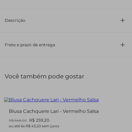
60% Viscose 40% Linho
Descrição
Blazer em linho listrado com modelagem oversized e
bolsos. Possui fechamento por botões botões forrados e
acabamento interno vivado, sem forro.
Frete e prazo de entrega
Você também pode gostar
Blusa Cachquere Lari - Vermelho Salsa
R$ 259,20
R$ 648,00
ou até
6
x
R$ 43,20
sem juros