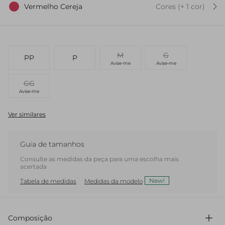
Vermelho Cereja
Cores
(+
1
cor
)
M
G
PP
P
Avise-me
Avise-me
GG
Avise-me
Ver similares
Guia de tamanhos
Consulte as medidas da peça para uma escolha mais
acertada
New!
Tabela de medidas
Medidas da modelo
Composição