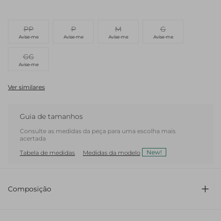
PP
P
M
G
Avise-me
Avise-me
Avise-me
Avise-me
GG
Avise-me
Ver similares
Guia de tamanhos
Consulte as medidas da peça para uma escolha mais
acertada
New!
Tabela de medidas
Medidas da modelo
Composição
71% Acetato 29% Viscose