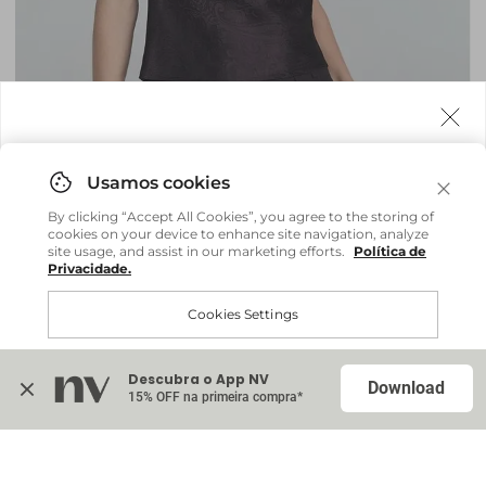
Agora fazemos entrega internacional!
Você pode comprar facilmente e receber diretamente
By clicking “Accept All Cookies”, you agree to the storing of
em sua casa, não importa onde você estiver.
cookies on your device to enhance site navigation, analyze
site usage, and assist in our marketing efforts.
Política de
Privacidade.
Comprar no site internacional
Brasil
Cookies Settings
Regata Beatriz - Marrom Espresso
R$ 379,20
R$ 948,00
Continuar no Brasil
Internacional
ou até
6
x
R$ 63,20
sem juros
Descubra o App NV
Accept All Cookies
Download
15% OFF na primeira compra*
Na sacola (
0
)
Blazer Cora - Marrom Mousse
Indisponível