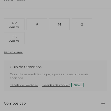
PP
P
M
G
Avise-me
GG
Avise-me
Ver similares
Guia de tamanhos
Consulte as medidas da peça para uma escolha mais
acertada
New!
Tabela de medidas
Medidas da modelo
Composição