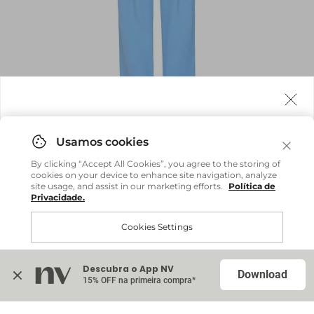
Agora fazemos entrega internacional!
Você pode comprar facilmente e receber diretamente
By clicking “Accept All Cookies”, you agree to the storing of
em sua casa, não importa onde você estiver.
cookies on your device to enhance site navigation, analyze
site usage, and assist in our marketing efforts.
Política de
Privacidade.
Comprar no site internacional
Brasil
Cookies Settings
Calça Beth - Azul Atlantico
R$ 479,20
R$ 1.198,00
Continuar no Brasil
Internacional
Descubra o App NV
Accept All Cookies
Download
15% OFF na primeira compra*