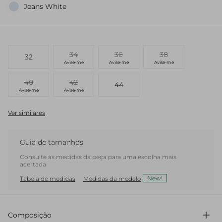
Jeans White
34
36
38
32
Avise-me
Avise-me
Avise-me
40
42
44
Avise-me
Avise-me
Ver similares
Guia de tamanhos
Consulte as medidas da peça para uma escolha mais
acertada
New!
Tabela de medidas
Medidas da modelo
Composição