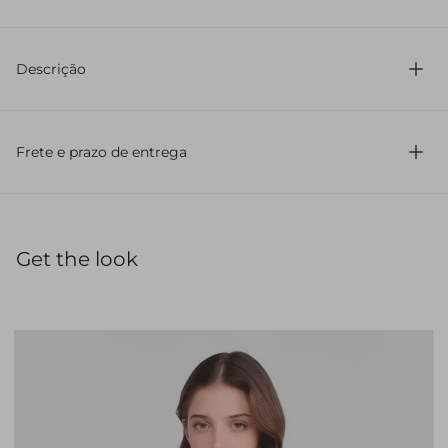
100% Algodão
Descrição
Confeccionada em jeans
Modelagem regular
Frete e prazo de entrega
Comprimento curto
Cintura média
Sem estampa
Lavagem jeans
Fechamento frontal por zíper e botão de metal
Get the look
Cós regular
Barra a fio
Possui bolso frontal e bolsos posteriores
A Bermuda Jeans Isis é confeccionada em jeans com
lavagem clássica e apresenta modelagem regular com
comprimento curto, garantindo conforto e versatilidade.
Possui cintura média, cós regular e fechamento frontal por
zíper e botão de metal. A barra a fio confere um toque