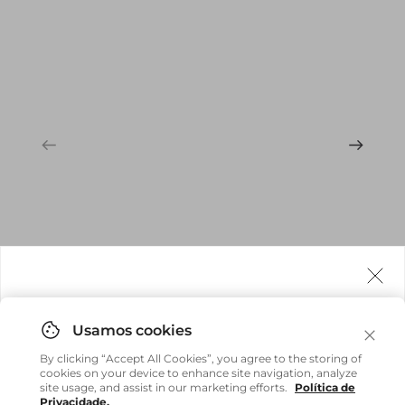
Agora fazemos entrega internacional!
Você pode comprar facilmente e receber diretamente
By clicking “Accept All Cookies”, you agree to the storing of
em sua casa, não importa onde você estiver.
cookies on your device to enhance site navigation, analyze
site usage, and assist in our marketing efforts.
Política de
Privacidade.