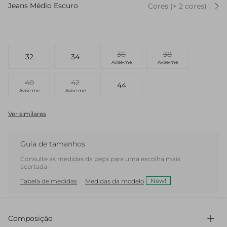
Jeans Médio Escuro
Cores
(+
2
cor
es
)
36
38
32
34
Avise-me
Avise-me
40
42
44
Avise-me
Avise-me
Ver similares
Guia de tamanhos
Consulte as medidas da peça para uma escolha mais
acertada
New!
Tabela de medidas
Medidas da modelo
Composição