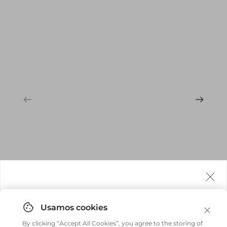
Agora fazemos entrega internacional!
Você pode comprar facilmente e receber diretamente
By clicking “Accept All Cookies”, you agree to the storing of
em sua casa, não importa onde você estiver.