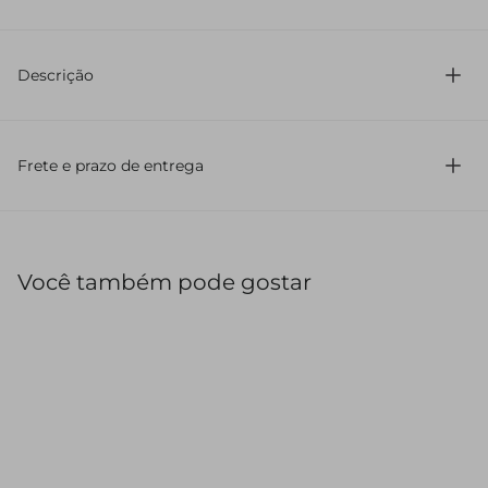
100% Algodão
Descrição
Confeccionada em jeans
Com modelagem reta
Frete e prazo de entrega
Comprimento curto
Possui cintura média
Sem estampa
Lavagem
Com botão de metal, Com botão embutido
Você também pode gostar
Com barra à fio
Cós regular
Bolso frontal, Bolsos costas, Bolso relógio
Possui rebites
Bermuda confeccionada em jeans, com modelagem reta e
comprimento curto. Possui cintura média, cós regular,
bolsos frontais, traseiros e relógio, além de rebites. Sem
estampa, conta com lavagem, barra à fio e fechamento