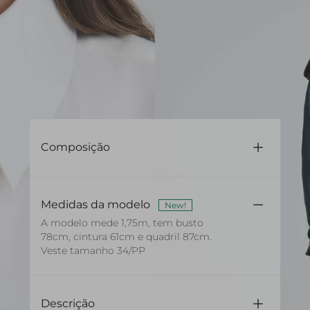
Composição
97% Algodão 3% Elastano
Medidas da modelo
New!
A modelo mede 1,75m, tem busto
78cm, cintura 61cm e quadril 87cm.
Veste tamanho 34/PP
Descrição