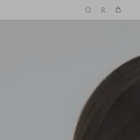
ERIE
LINGERIE
ACESSÓRIOS
ACESSÓRIOS
LINHAS |
LINHA |
TECIDO
TECIDO
TOPS
CASA
CINTOS
ALFAIATARIA
ALFAIATARIA
INHAS
CALCINHA
CINTOS
LENÇOS
CASHMERE
CASHMERE
LENÇOS
SAPATOS
COURO
COURO
SAPATOS
FLUIDO
FLUIDO
JEANS
JEANS
MALHA
MALHA