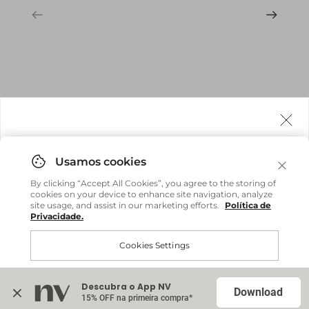
Agora fazemos entrega internacional!
Você pode comprar facilmente e receber diretamente
By clicking “Accept All Cookies”, you agree to the storing of
em sua casa, não importa onde você estiver.
cookies on your device to enhance site navigation, analyze
site usage, and assist in our marketing efforts.
Política de
Privacidade.
Comprar no site internacional
Brasil
Cookies Settings
Continuar no Brasil
Internacional
Descubra o App NV
Accept All Cookies
Download
15% OFF na primeira compra*