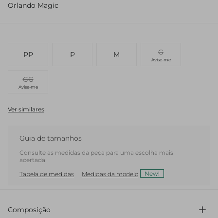
Orlando Magic
G
PP
P
M
Avise-me
GG
Avise-me
Ver similares
Guia de tamanhos
Consulte as medidas da peça para uma escolha mais
acertada
New!
Tabela de medidas
Medidas da modelo
Composição