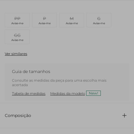
PP
P
M
G
Avise-me
Avise-me
Avise-me
Avise-me
GG
Avise-me
Ver similares
Guia de tamanhos
Consulte as medidas da peça para uma escolha mais
acertada
New!
Tabela de medidas
Medidas da modelo
Composição
100% Couro