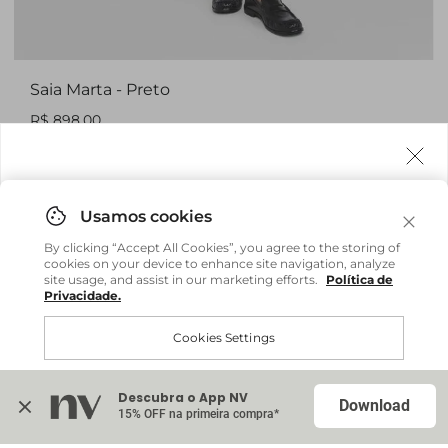
Saia Marta - Preto
R$ 898,00
Agora fazemos entrega internacional!
Você também pode gostar
Você pode comprar facilmente e receber diretamente
By clicking “Accept All Cookies”, you agree to the storing of
em sua casa, não importa onde você estiver.
cookies on your device to enhance site navigation, analyze
site usage, and assist in our marketing efforts.
Política de
Privacidade.
Comprar no site internacional
Brasil
Cookies Settings
Body Tricot Vilma - Vermelho Salsa
R$ 359,20
R$ 898,00
Continuar no Brasil
Internacional
ou até
6
x
R$ 59,86
sem juros
Descubra o App NV
Accept All Cookies
Download
15% OFF na primeira compra*