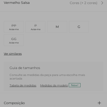
Vermelho Salsa
Cores
(+
2
cor
es
)
PP
P
M
G
Avise-me
Avise-me
GG
Avise-me
Ver similares
Guia de tamanhos
Consulte as medidas da peça para uma escolha mais
acertada
New!
Tabela de medidas
Medidas da modelo
Composição