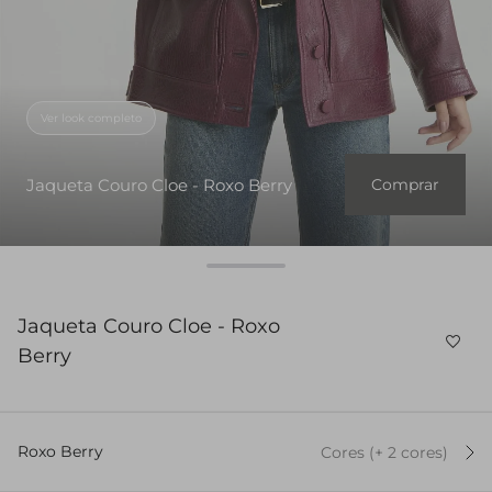
Ver look completo
Jaqueta Couro Cloe - Roxo Berry
Comprar
Jaqueta Couro Cloe - Roxo
Berry
Roxo Berry
Cores
(+
2
cor
es
)