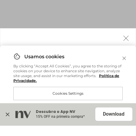
Agora fazemos entrega internacional!
Você pode comprar facilmente e receber diretamente
By clicking “Accept All Cookies”, you agree to the storing of
em sua casa, não importa onde você estiver.
cookies on your device to enhance site navigation, analyze
site usage, and assist in our marketing efforts.
Política de
Privacidade.
Comprar no site internacional
Brasil
Cookies Settings
Continuar no Brasil
Internacional
Descubra o App NV
Accept All Cookies
Download
15% OFF na primeira compra*