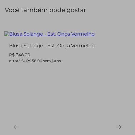
botão de pressão, além de barra aplicada que reforça a
Você também pode gostar
estrutura da peça. Conta ainda com bolsos aplicados e
bolso frontal, além de detalhes de lapela, ombreira e
martingale, compondo uma proposta marcante e
contemporânea.
Blusa Solange - Est. Onça Vermelho
R$ 348,00
ou até
6
x
R$ 58,00
sem juros