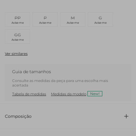
PP
P
M
G
Avise-me
Avise-me
Avise-me
Avise-me
GG
Avise-me
Ver similares
Guia de tamanhos
Consulte as medidas da peça para uma escolha mais
acertada
New!
Tabela de medidas
Medidas da modelo
Composição
100% Couro