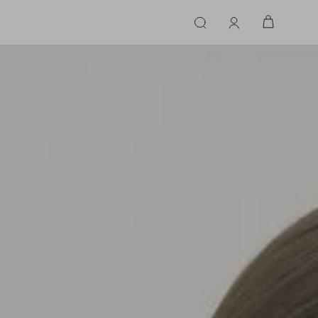
ERIE
LINGERIE
ACESSÓRIOS
ACESSÓRIOS
LINHAS |
LINHA |
TECIDO
TECIDO
TOPS
CASA
CINTOS
ALFAIATARIA
ALFAIATARIA
INHAS
CALCINHA
CINTOS
LENÇOS
CASHMERE
CASHMERE
LENÇOS
SAPATOS
COURO
COURO
SAPATOS
FLUIDO
FLUIDO
JEANS
JEANS
MALHA
MALHA