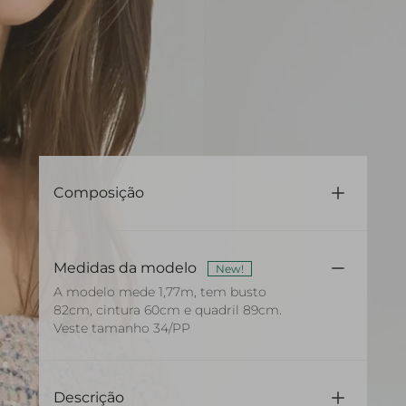
Composição
67,4% Poliester 29,6% La 3%lã
Medidas da modelo
New!
A modelo mede 1,77m, tem busto
82cm, cintura 60cm e quadril 89cm.
Veste tamanho 34/PP
Descrição